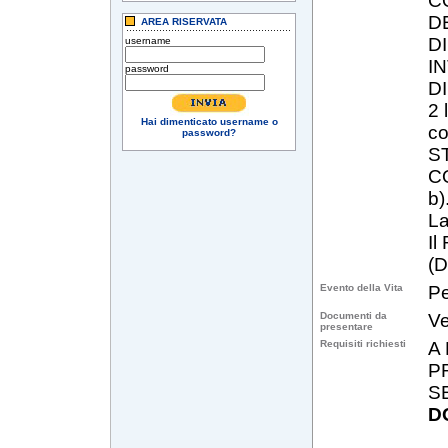
C
D
AREA RISERVATA
DI
username
I
password
D
2 
Hai dimenticato username o
c
password?
ST
CO
b)
La
Il
(D
Evento della Vita
Pe
Documenti da
Ve
presentare
Requisiti richiesti
A
P
S
D