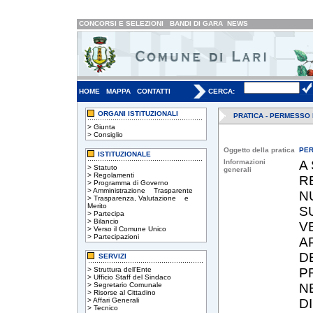
CONCORSI E SELEZIONI
BANDI DI GARA
NEWS
HOME
MAPPA
CONTATTI
CERCA:
ORGANI ISTITUZIONALI
PRATICA - PERMESSO 
>
Giunta
>
Consiglio
Oggetto della pratica
PER
ISTITUZIONALE
Informazioni
A
>
Statuto
generali
>
Regolamenti
R
>
Programma di Governo
>
Amministrazione Trasparente
NU
>
Trasparenza, Valutazione e
Merito
S
>
Partecipa
>
Bilancio
V
>
Verso il Comune Unico
>
Partecipazioni
A
DE
SERVIZI
>
Struttura dell'Ente
P
>
Ufficio Staff del Sindaco
>
Segretario Comunale
N
>
Risorse al Cittadino
>
Affari Generali
D
>
Tecnico