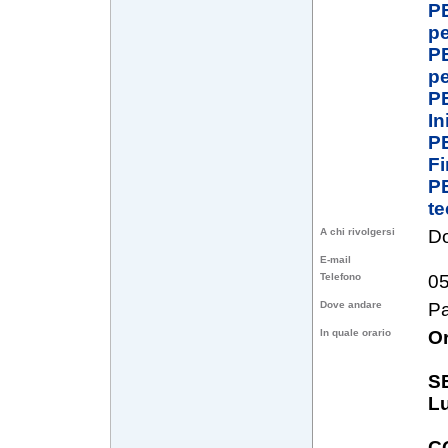
P
pe
P
pe
P
In
P
Fi
P
te
A chi rivolgersi
Do
E-mail
Telefono
0
Dove andare
Pa
In quale orario
Or
S
L
C