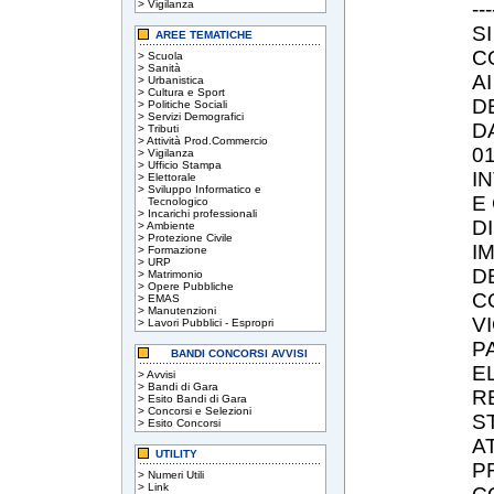
>
Vigilanza
---
S
AREE TEMATICHE
C
>
Scuola
>
Sanità
A
>
Urbanistica
>
Cultura e Sport
D
>
Politiche Sociali
>
Servizi Demografici
D
>
Tributi
>
Attività Prod.Commercio
0
>
Vigilanza
>
Ufficio Stampa
I
>
Elettorale
>
Sviluppo Informatico e
E
Tecnologico
>
Incarichi professionali
D
>
Ambiente
>
Protezione Civile
I
>
Formazione
>
URP
DE
>
Matrimonio
>
Opere Pubbliche
C
>
EMAS
>
Manutenzioni
V
>
Lavori Pubblici - Espropri
P
BANDI CONCORSI AVVISI
E
>
Avvisi
>
Bandi di Gara
R
>
Esito Bandi di Gara
>
Concorsi e Selezioni
S
>
Esito Concorsi
A
UTILITY
P
>
Numeri Utili
>
Link