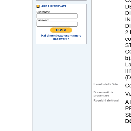
C
D
AREA RISERVATA
DI
username
I
password
D
2 
Hai dimenticato username o
c
password?
ST
CO
b)
La
Il
(D
Evento della Vita
Ce
Documenti da
Ve
presentare
Requisiti richiesti
A
P
S
D