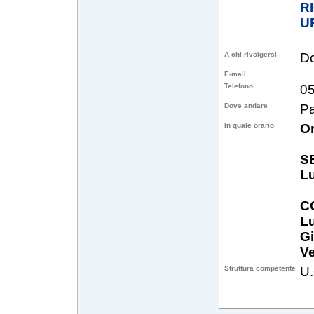
R
U
A chi rivolgersi
Do
E-mail
Telefono
0
Dove andare
Pa
In quale orario
Or
S
L
C
L
G
Ve
Struttura competente
U.