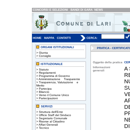
CONCORSI E SELEZIONI
BANDI DI GARA
NEWS
HOME
MAPPA
CONTATTI
CERCA:
ORGANI ISTITUZIONALI
PRATICA - CERTIFICA
>
Giunta
>
Consiglio
Oggetto della pratica
CER
ISTITUZIONALE
Informazioni
A
>
Statuto
generali
>
Regolamenti
R
>
Programma di Governo
>
Amministrazione Trasparente
NU
>
Trasparenza, Valutazione e
Merito
S
>
Partecipa
>
Bilancio
V
>
Verso il Comune Unico
>
Partecipazioni
A
DE
SERVIZI
>
Struttura dell'Ente
P
>
Ufficio Staff del Sindaco
>
Segretario Comunale
N
>
Risorse al Cittadino
>
Affari Generali
D
>
Tecnico