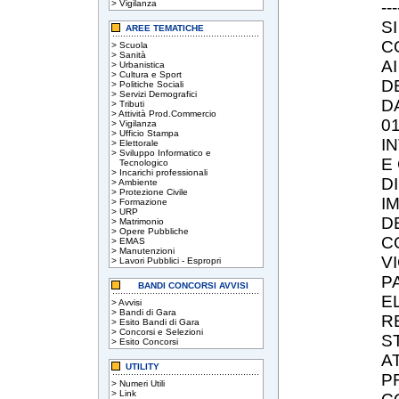
>
Vigilanza
---
S
AREE TEMATICHE
C
>
Scuola
>
Sanità
A
>
Urbanistica
>
Cultura e Sport
D
>
Politiche Sociali
>
Servizi Demografici
D
>
Tributi
>
Attività Prod.Commercio
0
>
Vigilanza
>
Ufficio Stampa
I
>
Elettorale
>
Sviluppo Informatico e
E
Tecnologico
>
Incarichi professionali
D
>
Ambiente
>
Protezione Civile
I
>
Formazione
>
URP
DE
>
Matrimonio
>
Opere Pubbliche
C
>
EMAS
>
Manutenzioni
V
>
Lavori Pubblici - Espropri
P
BANDI CONCORSI AVVISI
E
>
Avvisi
>
Bandi di Gara
R
>
Esito Bandi di Gara
>
Concorsi e Selezioni
S
>
Esito Concorsi
A
UTILITY
P
>
Numeri Utili
>
Link