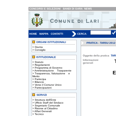
CONCORSI E SELEZIONI
BANDI DI GARA
NEWS
HOME
MAPPA
CONTATTI
CERCA:
ORGANI ISTITUZIONALI
PRATICA - TARSU 2012
>
Giunta
>
Consiglio
Oggetto della pratica
TAR
ISTITUZIONALE
Informazioni
>
Statuto
generali
>
Regolamenti
>
Programma di Governo
>
Amministrazione Trasparente
E
>
Trasparenza, Valutazione e
Merito
>
Partecipa
>
Bilancio
>
Verso il Comune Unico
>
Partecipazioni
SERVIZI
>
Struttura dell'Ente
>
Ufficio Staff del Sindaco
>
Segretario Comunale
>
Risorse al Cittadino
>
Affari Generali
>
Tecnico