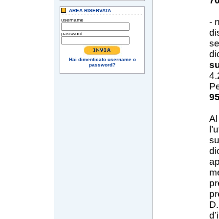
7
AREA RISERVATA
- 
username
di
password
se
di
Hai dimenticato username o
su
password?
4.
Pe
9
Al
l’
su
di
ap
me
pr
pr
D.
d’