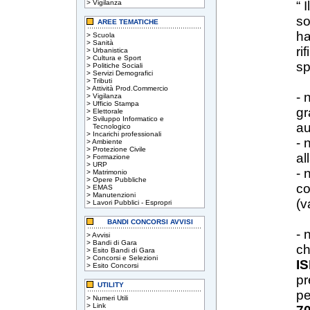
>
Vigilanza
“ 
so
AREE TEMATICHE
ha
>
Scuola
>
Sanità
ri
>
Urbanistica
>
Cultura e Sport
sp
>
Politiche Sociali
>
Servizi Demografici
>
Tributi
>
Attività Prod.Commercio
- 
>
Vigilanza
>
Ufficio Stampa
gr
>
Elettorale
>
Sviluppo Informatico e
au
Tecnologico
>
Incarichi professionali
- 
>
Ambiente
>
Protezione Civile
al
>
Formazione
>
URP
- 
>
Matrimonio
>
Opere Pubbliche
co
>
EMAS
>
Manutenzioni
(v
>
Lavori Pubblici - Espropri
BANDI CONCORSI AVVISI
- 
>
Avvisi
>
Bandi di Gara
ch
>
Esito Bandi di Gara
>
Concorsi e Selezioni
IS
>
Esito Concorsi
pr
UTILITY
pe
>
Numeri Utili
>
Link