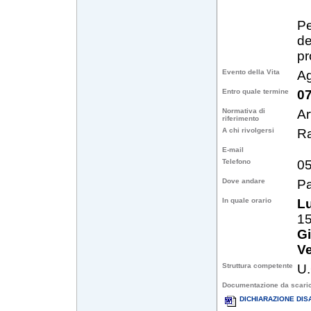
Pe
de
pr
Evento della Vita
A
Entro quale termine
07
Normativa di
Ar
riferimento
A chi rivolgersi
Ra
E-mail
Telefono
05
Dove andare
Pa
In quale orario
L
15
G
Ve
Struttura competente
U.
Documentazione da scari
DICHIARAZIONE DIS