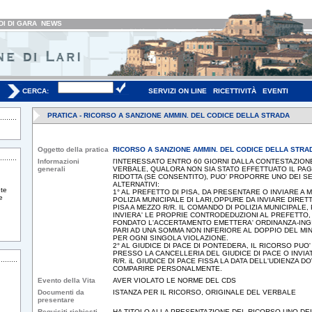
I DI GARA
NEWS
CERCA:
SERVIZI ON LINE
RICETTIVITÀ
EVENTI
PRATICA - RICORSO A SANZIONE AMMIN. DEL CODICE DELLA STRADA
Oggetto della pratica
RICORSO A SANZIONE AMMIN. DEL CODICE DELLA STRA
Informazioni
l'INTERESSATO ENTRO 60 GIORNI DALLA CONTESTAZION
generali
VERBALE, QUALORA NON SIA STATO EFFETTUATO IL PA
RIDOTTA (SE CONSENTITO), PUO' PROPORRE UNO DEI S
ALTERNATIVI:
te
1° AL PREFETTO DI PISA, DA PRESENTARE O INVIARE A 
e
POLIZIA MUNICIPALE DI LARI,OPPURE DA INVIARE DIRE
PISA A MEZZO R/R. IL COMANDO DI POLIZIA MUNICIPALE
INVIERA' LE PROPRIE CONTRODEDUZIONI AL PREFETTO,
FONDATO L'ACCERTAMENTO EMETTERA' ORDINANZA-ING
PARI AD UNA SOMMA NON INFERIORE AL DOPPIO DEL MI
PER OGNI SINGOLA VIOLAZIONE.
2° AL GIUDICE DI PACE DI PONTEDERA, IL RICORSO PU
PRESSO LA CANCELLERIA DEL GIUDICE DI PACE O INVIA
R/R. iL GIUDICE DI PACE FISSA LA DATA DELL'UDIENZA 
COMPARIRE PERSONALMENTE.
Evento della Vita
AVER VIOLATO LE NORME DEL CDS
Documenti da
ISTANZA PER IL RICORSO, ORIGINALE DEL VERBALE
presentare
Requisiti richiesti
HA TITOLO ALLA PRESENTAZIONE DEL RICORSO UNO DE