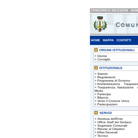
CONCORSI E SELEZIONI
BAND
HOME
MAPPA
CONTATTI
ORGANI ISTITUZIONALI
>
Giunta
>
Consiglio
ISTITUZIONALE
>
Statuto
>
Regolamenti
>
Programma di Governo
>
Amministrazione Trasparen
>
Trasparenza, Valutazione 
Merito
>
Partecipa
>
Bilancio
>
Verso il Comune Unico
>
Partecipazioni
SERVIZI
>
Struttura dell'Ente
>
Ufficio Staff del Sindaco
>
Segretario Comunale
>
Risorse al Cittadino
>
Affari Generali
>
Tecnico