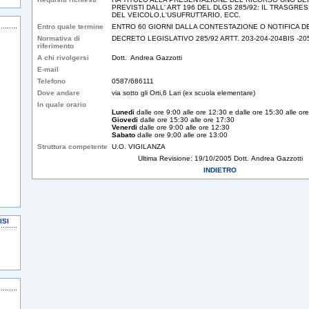
PREVISTI DALL' ART 196 DEL DLGS 285/92: IL TRASGRE
DEL VEICOLO,L'USUFRUTTARIO, ECC.
Entro quale termine
ENTRO 60 GIORNI DALLA CONTESTAZIONE O NOTIFICA 
Normativa di
DECRETO LEGISLATIVO 285/92 ARTT. 203-204-204BIS -20
riferimento
A chi rivolgersi
Dott. Andrea Gazzotti
E-mail
Telefono
0587/686111
Dove andare
via sotto gli Orti,6 Lari (ex scuola elementare)
In quale orario
Lunedi
dalle ore 9:00 alle ore 12:30 e dalle ore 15:30 alle or
Giovedi
dalle ore 15:30 alle ore 17:30
Venerdi
dalle ore 9:00 alle ore 12:30
Sabato
dalle ore 9;00 alle ore 13:00
Struttura competente
U.O. VIGILANZA
Ultima Revisione: 19/10/2005 Dott. Andrea Gazzotti
INDIETRO
ISI