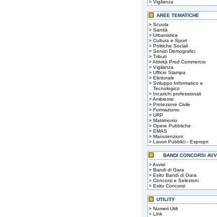
>
Vigilanza
AREE TEMATICHE
>
Scuola
>
Sanità
>
Urbanistica
>
Cultura e Sport
>
Politiche Sociali
>
Servizi Demografici
>
Tributi
>
Attività Prod.Commercio
>
Vigilanza
>
Ufficio Stampa
>
Elettorale
>
Sviluppo Informatico e
Tecnologico
>
Incarichi professionali
>
Ambiente
>
Protezione Civile
>
Formazione
>
URP
>
Matrimonio
>
Opere Pubbliche
>
EMAS
>
Manutenzioni
>
Lavori Pubblici - Espropri
BANDI CONCORSI AVV
>
Avvisi
>
Bandi di Gara
>
Esito Bandi di Gara
>
Concorsi e Selezioni
>
Esito Concorsi
UTILITY
>
Numeri Utili
>
Link