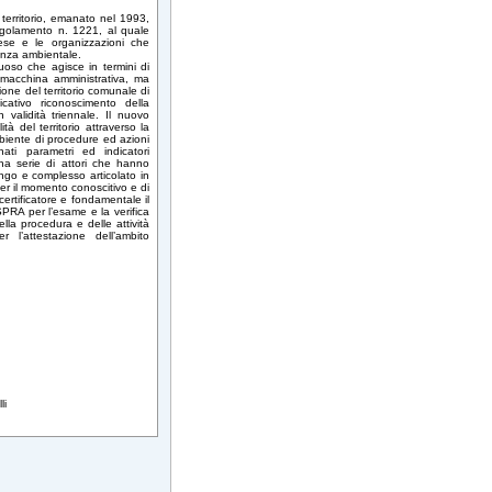
territorio, emanato nel 1993,
egolamento n. 1221, al quale
rese e le organizzazioni che
ienza ambientale.
tuoso che agisce in termini di
a macchina amministrativa, ma
ione del territorio comunale di
icativo riconoscimento della
validità triennale. Il nuovo
tà del territorio attraverso la
mbiente di procedure ed azioni
nati parametri ed indicatori
na serie di attori che hanno
ungo e complesso articolato in
per il momento conoscitivo e di
certificatore e fondamentale il
ISPRA per l’esame e la verifica
lla procedura e delle attività
 l’attestazione dell’ambito
li