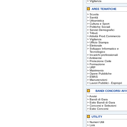
>
Vigilanza
AREE TEMATICHE
>
Scuola
>
Sanità
>
Urbanistica
>
Cultura e Sport
>
Politiche Sociali
>
Servizi Demografici
>
Tributi
>
Attività Prod.Commercio
>
Vigilanza
>
Ufficio Stampa
>
Elettorale
>
Sviluppo Informatico e
Tecnologico
>
Incarichi professionali
>
Ambiente
>
Protezione Civile
>
Formazione
>
URP
>
Matrimonio
>
Opere Pubbliche
>
EMAS
>
Manutenzioni
>
Lavori Pubblici - Espropri
BANDI CONCORSI AVV
>
Avvisi
>
Bandi di Gara
>
Esito Bandi di Gara
>
Concorsi e Selezioni
>
Esito Concorsi
UTILITY
>
Numeri Utili
>
Link