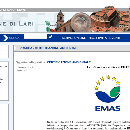
I DI GARA
NEWS
CERCA:
SERVIZI ON LINE
RICETTIVITÀ
EVENTI
PRATICA - CERTIFICAZIONE AMBIENTALE
Oggetto della pratica
CERTIFICAZIONE AMBIENTALE
Informazioni
Lari Comune certificato EMAS
generali
te
e
Nella seduta del 14 dicembre 2010 del Comitato per l’Ecolabe
istituito a supporto tecnico dell’ISPRA (Istituto Superiore 
Ambientale) il Comune di Lari ha ottenuto la registrazione 