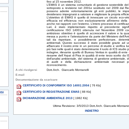
fino al 15 novembre 2012.
L’EMAS è un sistema comunitario di gestione sostenibile del 
sottoposto a revisione nel 2001e sostituito nel 2009 dal R
possono aderire volontariamente gli enti pubblici, le imp
desiderano impegnarsi a valutare e migliorare la propria effic
L’obiettivo di EMAS è quello di innescare un circolo eco-vir
efficacia ed efficienza non esclusivamente all’interno dell
anche nei rapporti con l’esterno. L’intero processo di certificaz
Lari, è stato implementato rispetto al precedente signif
certificazione ISO 14001 ottenuta nel Novembre 2009 con 
ambizioso obiettivo è quello di accrescere il valore e la quali
messa a punto e l’attestazione da parte del Ministero dell’A
tali da rispettare, e possibilmente perfezionare, determi
ambientali. Questo successo è stato possibile grazie ad u
affiancato il nostro ente in un percorso di studio e verifica l
più fasi nelle quali è stato determinante il ruolo di ICS studio 
indagine, rilevante quello di Bureau Veritas in qualità di ente 
riesame dell’ Arpat di Pisa in qualità di ente terzo scelto da 
dell’analisi ambientale, del sistema di gestione ambientale, de
di audit e della dichiarazione ambientale necessari per
riconoscimento.
A chi rivolgersi
Dott.Arch. Giancarlo Montanelli
E-mail
Documentazione da scaricare
CERTIFICATO DI CONFORMITA' ISO 14001:2004
[ 76 Kb]
CERTIFICATO DI REGISTRAZIONE EMAS
[ 88 Kb]
ISI
DICHIARAZIONE AMBIENTALE 2013
[ 1982 Kb]
Ultima Revisione: 3/5/2013 Dott.Arch. Giancarlo Montanel
INDIETRO