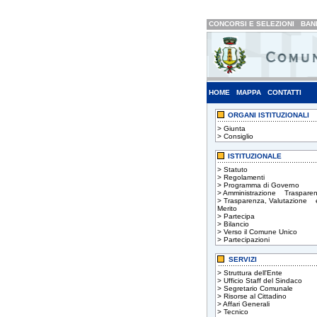
CONCORSI E SELEZIONI
BAND
HOME
MAPPA
CONTATTI
ORGANI ISTITUZIONALI
>
Giunta
>
Consiglio
ISTITUZIONALE
>
Statuto
>
Regolamenti
>
Programma di Governo
>
Amministrazione Trasparen
>
Trasparenza, Valutazione 
Merito
>
Partecipa
>
Bilancio
>
Verso il Comune Unico
>
Partecipazioni
SERVIZI
>
Struttura dell'Ente
>
Ufficio Staff del Sindaco
>
Segretario Comunale
>
Risorse al Cittadino
>
Affari Generali
>
Tecnico