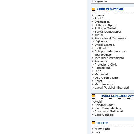
>
Vigilanza
AREE TEMATICHE
>
Scuola
>
Sanità
>
Urbanistica
>
Cultura e Sport
>
Politiche Sociali
>
Servizi Demografici
>
Tributi
>
Attività Prod.Commercio
>
Vigilanza
>
Ufficio Stampa
>
Elettorale
>
Sviluppo Informatico e
Tecnologico
>
Incarichi professionali
>
Ambiente
>
Protezione Civile
>
Formazione
>
URP
>
Matrimonio
>
Opere Pubbliche
>
EMAS
>
Manutenzioni
>
Lavori Pubblici - Espropri
BANDI CONCORSI AVV
>
Avvisi
>
Bandi di Gara
>
Esito Bandi di Gara
>
Concorsi e Selezioni
>
Esito Concorsi
UTILITY
>
Numeri Utili
>
Link