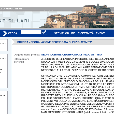
I DI GARA
NEWS
CERCA:
SERVIZI ON LINE
RICETTIVITÀ
EVENTI
PRATICA - SEGNALAZIONE CERTIFICATA DI INIZIO ATTIVITA’
Oggetto della pratica
SEGNALAZIONE CERTIFICATA DI INIZIO ATTIVITA’
Informazioni
A SEGUITO DELL'ENTRATA IN VIGORE DEL REGOLAMENT
generali
NUOVA L.R.T. 01/05 DEL 03.01.2005 E SUCCESSIVE MODI
VENGONO PUBBLICATI I NUOVI MODELLI, APPROVATI CO
77 DEL 23.04.2008, RELATIVI ALLA PRESENTAZIONE DEI TI
te
NECESSARI ALLA REALIZZAZIONE DI OPERE DI TRASFOR
e
-------------------------------------------------------------------
SI RICORDA CHE IL CONSIGLIO COMUNALE, CON DELIBER
03.11.2003, AI SENSI DELL'ART 4 COMMA 5 LETT. F) DELL
MODIFICATO DALL’ARTICOLO 79 COMMA 4 DELLA L.R. 01/
MODIFICHE ED INTEGRAZIONI HA ISTITUITO PER LE OPER
SOTTOPOSTI A DENUNCIA DI INIZIO ATTIVITÀ DA EFFETT
RICADENTI ALL'INTERNO DELLE ZONE A, DI CUI AL D.M. 
INDIVIDUATE DAL P.R.G.C. VIGENTE, E SUGLI IMMOBILI
RIPORTATI NEGLI ELENCHI DI CUI AL PROGRAMMA DI R
EDILIZIO STORICIZZATO, L'ACQUISIZIONE, QUALE ATTO 
PREVENTIVO DELLA COMMISSIONE EDILIZIA COMUNALE 
MOMENTO DELLA PRESENTAZIONE DELLA DENUNCIA DI INI
GLI INTERVENTI AD ACCEZIONE DELLE OPERE DI MANUTE
comma 2 lett. a – COSì COME MODIFICATO Dall’Art. 79 comma
MANUTENZIONE STRAORDINARIA (art.4 comma 2 lett b - 