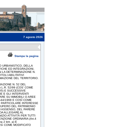
7 agosto 2026
Stampa la pagina
O URBANISTICO, DELLA
FICHE ED INTEGRAZIONI,
N LA DETERMINAZIONE N.
TOLI ABILITATIVI
MAZIONE DEL TERRITORIO.
AZIONE N. 52 DEL
A L.R. 52/99 (COS’ COME
05) E SUCCESSIVE
E E GLI INTERVENTI
UARE SU IMMOBILI O AREE
1444/1968 E COSÌ COME
 DI PARTICOLARE INTERESSE
ECUPERO DEL PATRIMONIO
DI ASSENSO, DEL PARERE
DA ALLEGARE AL
ZIO ATTIVITÀ PER TUTTI
NZIONE ORDINARIA (Art.4
 2 lett. a) E
COSì COME MODIFICATO