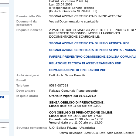
Dall’Art. 79 comma 2 lett. b).
Lari, 23.04.2008
Il Responsabile Servizio Tecnico
(Dr. Arch. Giancarlo MONTANELLI)
Evento della Vita
SEGNALAZIONE CERTIFICATA DI INIZIO ATTIVITA’
Documenti da
Vedasi Documentazione scaricabile
presentare
Requisiti richiesti
A PARTIRE DAL 01 MAGGIO 2008 TUTTE LE PRATICHE 
PRESENTATE SECONDO I MODELLI APPROVATI.
DOCUMENTAZIONE SCARICABILE:
SEGNALAZIONE CERTIFICATA DI INIZIO ATTIVITA'.PDF
SEGNALAZIONE CERTIFICATA DI INIZIO ATTIVITA' - VARIA
PARERE PREVENTIVO COMMISSIONE EDILIZIA COMUNAL
RELAZIONE TECNICA DI ASSEVERAMENTO.PDF
COMUNICAZIONE DI FINE LAVORI.PDF
A chi rivolgersi
Dott. Arch Nicola Barsotti
E-mail
Telefono
0587-687528
Dove andare
Palazzo Comunale Piano secondo
In quale orario
Orario in vigore dal 01.01.2011:
ISI
SENZA OBBLIGO DI PRENOTAZIONE:
Lunedi
dalle ore 11:00 alle ore 13:00
CON OBBLIGO DI PRENOTAZIONE ONLINE:
Lunedi
dalle ore 15:30 alle ore 17:30
Giovedi
dalle ore 15:30 alle ore 17:30
Venerdi
dalle ore 11:00 alle ore 13:00
Struttura competente
U.O. Edilizia Privata - Urbanistica
Ultima Revisione: 22/8/2011 Dott. Arch Nicola Barsotti