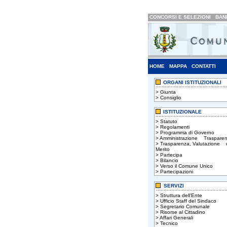
CONCORSI E SELEZIONI
BAND
HOME
MAPPA
CONTATTI
ORGANI ISTITUZIONALI
>
Giunta
>
Consiglio
ISTITUZIONALE
>
Statuto
>
Regolamenti
>
Programma di Governo
>
Amministrazione Trasparen
>
Trasparenza, Valutazione 
Merito
>
Partecipa
>
Bilancio
>
Verso il Comune Unico
>
Partecipazioni
SERVIZI
>
Struttura dell'Ente
>
Ufficio Staff del Sindaco
>
Segretario Comunale
>
Risorse al Cittadino
>
Affari Generali
>
Tecnico