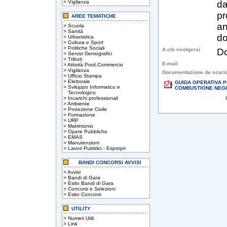
>
Vigilanza
da
pr
AREE TEMATICHE
an
>
Scuola
>
Sanità
do
>
Urbanistica
>
Cultura e Sport
>
Politiche Sociali
A chi rivolgersi
Do
>
Servizi Demografici
>
Tributi
E-mail
>
Attività Prod.Commercio
>
Vigilanza
Documentazione da scari
>
Ufficio Stampa
>
Elettorale
GUIDA OPERATIVA PE
>
Sviluppo Informatico e
COMBUSTIONE NEGLI
Tecnologico
>
Incarichi professionali
>
Ambiente
>
Protezione Civile
>
Formazione
>
URP
>
Matrimonio
>
Opere Pubbliche
>
EMAS
>
Manutenzioni
>
Lavori Pubblici - Espropri
BANDI CONCORSI AVVISI
>
Avvisi
>
Bandi di Gara
>
Esito Bandi di Gara
>
Concorsi e Selezioni
>
Esito Concorsi
UTILITY
>
Numeri Utili
>
Link