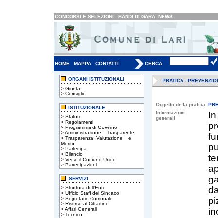
CONCORSI E SELEZIONI
BANDI DI GARA
NEWS
HOME
MAPPA
CONTATTI
CERCA:
ORGANI ISTITUZIONALI
PRATICA - PREVENZIO
>
Giunta
>
Consiglio
Oggetto della pratica
PRE
ISTITUZIONALE
Informazioni
In
>
Statuto
generali
>
Regolamenti
pr
>
Programma di Governo
>
Amministrazione Trasparente
fu
>
Trasparenza, Valutazione e
Merito
pu
>
Partecipa
>
Bilancio
te
>
Verso il Comune Unico
>
Partecipazioni
ap
ga
SERVIZI
>
Struttura dell'Ente
da
>
Ufficio Staff del Sindaco
>
Segretario Comunale
pi
>
Risorse al Cittadino
>
Affari Generali
in
>
Tecnico