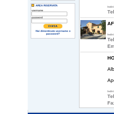
AREA RISERVATA
Indir
username
Te
password
AF
Hai dimenticato username o
password?
Indir
Te
Em
HO
Al
Ape
Indir
Te
Fa