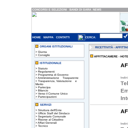
CONCORSI E SELEZIONI
BANDI DI GARA
NEWS
HOME
MAPPA
CONTATTI
CERCA:
ORGANI ISTITUZIONALI
RICETTIVITÀ - AFFITT
>
Giunta
>
Consiglio
AFFITTACAMERE - HOT
ISTITUZIONALE
AF
>
Statuto
>
Regolamenti
>
Programma di Governo
Indir
>
Amministrazione Trasparente
>
Trasparenza, Valutazione e
Te
Merito
>
Partecipa
Em
>
Bilancio
>
Verso il Comune Unico
>
Partecipazioni
In
SERVIZI
AF
>
Struttura dell'Ente
>
Ufficio Staff del Sindaco
>
Segretario Comunale
>
Risorse al Cittadino
>
Affari Generali
Indir
>
Tecnico