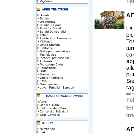
Te
>
Vigilanza
AREE TEMATICHE
AF
>
Scuola
>
Sanità
>
Urbanistica
>
Cultura e Sport
La 
>
Politiche Sociali
>
Servizi Demografici
pic
>
Tributi
>
Attività Prod.Commercio
Tos
>
Vigilanza
>
Ufficio Stampa
tur
>
Elettorale
>
Sviluppo Informatico e
car
Tecnologico
>
Incarichi professionali
app
>
Ambiente
>
Protezione Civile
al
>
Formazione
>
URP
pun
>
Matrimonio
>
Opere Pubbliche
Sie
>
EMAS
>
Manutenzioni
rag
>
Lavori Pubblici - Espropri
Indir
BANDI CONCORSI AVVISI
Te
>
Avvisi
>
Bandi di Gara
Em
>
Esito Bandi di Gara
>
Concorsi e Selezioni
In
>
Esito Concorsi
UTILITY
AF
>
Numeri Utili
>
Link