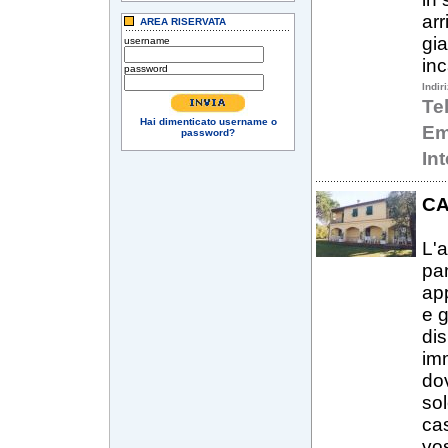
arr
AREA RISERVATA
gia
username
in
password
Indir
Te
Hai dimenticato username o
Em
password?
In
CA
L'a
pan
app
e g
di
imm
dov
sol
cas
vos