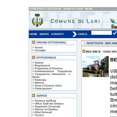
CONCORSI E SELEZIONI
BANDI DI GARA
NEWS
HOME
MAPPA
CONTATTI
CERCA:
ORGANI ISTITUZIONALI
RICETTIVITÀ - BED AN
>
Giunta
>
Consiglio
BED AND B. - CASA VA
ISTITUZIONALE
BE
>
Statuto
>
Regolamenti
>
Programma di Governo
Vil
>
Amministrazione Trasparente
>
Trasparenza, Valutazione e
del
Merito
>
Partecipa
mar
>
Bilancio
>
Verso il Comune Unico
bel
>
Partecipazioni
tut
SERVIZI
Bre
>
Struttura dell'Ente
>
Ufficio Staff del Sindaco
ci
>
Segretario Comunale
>
Risorse al Cittadino
met
>
Affari Generali
>
Tecnico
Indir