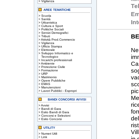
>
Vigilanza
Te
AREE TEMATICHE
Em
>
Scuola
>
Sanità
In
>
Urbanistica
>
Cultura e Sport
>
Politiche Sociali
>
Servizi Demografici
BE
>
Tributi
>
Attività Prod.Commercio
>
Vigilanza
>
Ufficio Stampa
Nel
>
Elettorale
>
Sviluppo Informatico e
imm
Tecnologico
>
Incarichi professionali
Car
>
Ambiente
>
Protezione Civile
so
>
Formazione
>
URP
vac
>
Matrimonio
>
Opere Pubbliche
sco
>
EMAS
>
Manutenzioni
pic
>
Lavori Pubblici - Espropri
Met
BANDI CONCORSI AVVISI
ric
>
Avvisi
>
Bandi di Gara
for
>
Esito Bandi di Gara
>
Concorsi e Selezioni
del
>
Esito Concorsi
ris
UTILITY
Vil
>
Numeri Utili
>
Link
in 