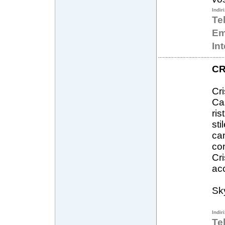
Indir
Te
Em
In
CR
Cri
Ca
ris
st
ca
con
Cr
acc
Sk
Indir
Te