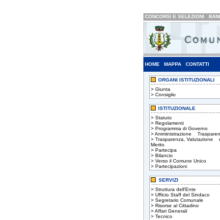
CONCORSI E SELEZIONI
BAND
HOME
MAPPA
CONTATTI
ORGANI ISTITUZIONALI
>
Giunta
>
Consiglio
ISTITUZIONALE
>
Statuto
>
Regolamenti
>
Programma di Governo
>
Amministrazione Trasparen
>
Trasparenza, Valutazione 
Merito
>
Partecipa
>
Bilancio
>
Verso il Comune Unico
>
Partecipazioni
SERVIZI
>
Struttura dell'Ente
>
Ufficio Staff del Sindaco
>
Segretario Comunale
>
Risorse al Cittadino
>
Affari Generali
>
Tecnico