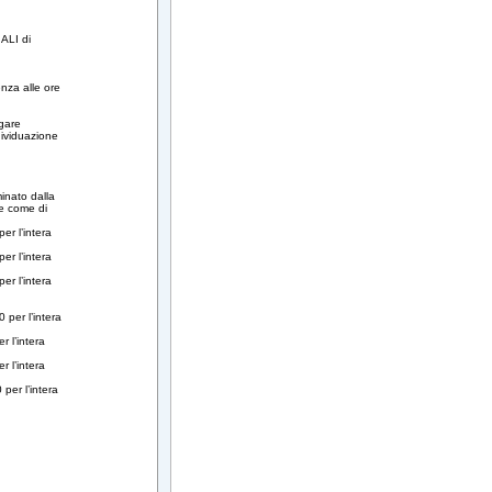
IALI di
enza alle ore
ogare
dividuazione
inato dalla
te come di
r l’intera
r l’intera
r l’intera
per l’intera
 l’intera
 l’intera
per l’intera