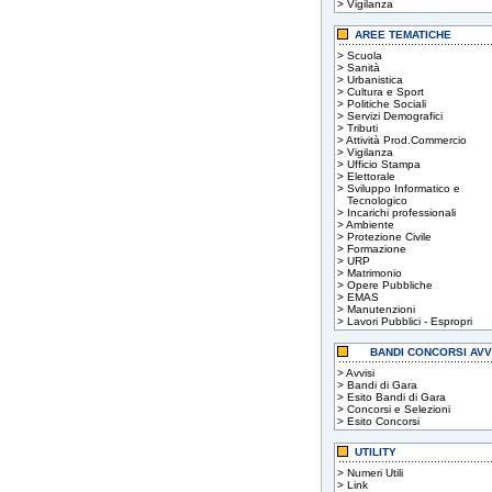
>
Vigilanza
AREE TEMATICHE
>
Scuola
>
Sanità
>
Urbanistica
>
Cultura e Sport
>
Politiche Sociali
>
Servizi Demografici
>
Tributi
>
Attività Prod.Commercio
>
Vigilanza
>
Ufficio Stampa
>
Elettorale
>
Sviluppo Informatico e
Tecnologico
>
Incarichi professionali
>
Ambiente
>
Protezione Civile
>
Formazione
>
URP
>
Matrimonio
>
Opere Pubbliche
>
EMAS
>
Manutenzioni
>
Lavori Pubblici - Espropri
BANDI CONCORSI AVV
>
Avvisi
>
Bandi di Gara
>
Esito Bandi di Gara
>
Concorsi e Selezioni
>
Esito Concorsi
UTILITY
>
Numeri Utili
>
Link