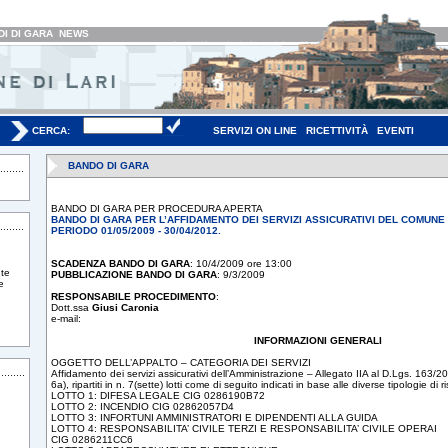
I DI GARA
NEWS
CERCA:
SERVIZI ON LINE
RICETTIVITÀ
EVENTI
BANDO DI GARA
BANDO DI GARA PER PROCEDURA APERTA
BANDO DI GARA PER L’AFFIDAMENTO DEI SERVIZI ASSICURATIVI DEL COMUNE 
PERIODO 01/05/2009 - 30/04/2012.
SCADENZA BANDO DI GARA
:
10/4/2009 ore 13:00
te
PUBBLICAZIONE BANDO DI GARA
:
9/3/2009
e
RESPONSABILE PROCEDIMENTO
:
Dott.ssa
Giusi Caronia
e-mail:
INFORMAZIONI GENERALI
OGGETTO DELL’APPALTO – CATEGORIA DEI SERVIZI
Affidamento dei servizi assicurativi dell’Amministrazione – Allegato IIA al D.Lgs. 163/20
6a), ripartiti in n. 7(sette) lotti come di seguito indicati in base alle diverse tipologie di r
LOTTO 1: DIFESA LEGALE CIG 0286190B72
LOTTO 2: INCENDIO CIG 02862057D4
LOTTO 3: INFORTUNI AMMINISTRATORI E DIPENDENTI ALLA GUIDA
LOTTO 4: RESPONSABILITA’ CIVILE TERZI E RESPONSABILITA’ CIVILE OPERAI
CIG 0286211CC6