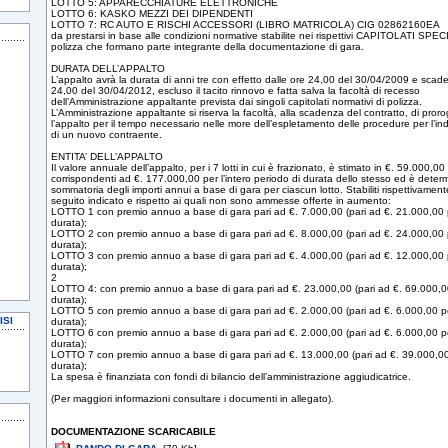
LOTTO 5: APPARECCHIATURE ELETTRONICHE
LOTTO 6: KASKO MEZZI DEI DIPENDENTI
LOTTO 7: RC AUTO E RISCHI ACCESSORI (LIBRO MATRICOLA) CIG 02862160EA
da prestarsi in base alle condizioni normative stabilite nei rispettivi CAPITOLATI SPEC
polizza che formano parte integrante della documentazione di gara.
DURATA DELL’APPALTO
L’appalto avrà la durata di anni tre con effetto dalle ore 24,00 del 30/04/2009 e scad
24,00 del 30/04/2012, escluso il tacito rinnovo e fatta salva la facoltà di recesso
dell’Amministrazione appaltante prevista dai singoli capitolati normativi di polizza.
L’Amministrazione appaltante si riserva la facoltà, alla scadenza del contratto, di pror
l’appalto per il tempo necessario nelle more dell’espletamento delle procedure per l’in
di un nuovo contraente.
ENTITA’ DELL’APPALTO
Il valore annuale dell’appalto, per i 7 lotti in cui è frazionato, è stimato in €. 59.000,00
corrispondenti ad €. 177.000,00 per l’intero periodo di durata dello stesso ed è determ
sommatoria degli importi annui a base di gara per ciascun lotto. Stabiliti rispettivamen
seguito indicato e rispetto ai quali non sono ammesse offerte in aumento:
LOTTO 1 con premio annuo a base di gara pari ad €. 7.000,00 (pari ad €. 21.000,00 pe
durata);
LOTTO 2 con premio annuo a base di gara pari ad €. 8.000,00 (pari ad €. 24.000,00 pe
durata);
LOTTO 3 con premio annuo a base di gara pari ad €. 4.000,00 (pari ad €. 12.000,00 pe
durata);
2
LOTTO 4: con premio annuo a base di gara pari ad €. 23.000,00 (pari ad €. 69.000,00 
durata);
LOTTO 5 con premio annuo a base di gara pari ad €. 2.000,00 (pari ad €. 6.000,00 per
ISI
durata);
LOTTO 6 con premio annuo a base di gara pari ad €. 2.000,00 (pari ad €. 6.000,00 per
durata);
LOTTO 7 con premio annuo a base di gara pari ad €. 13.000,00 (pari ad €. 39.000,00 
durata);
La spesa è finanziata con fondi di bilancio dell’amministrazione aggiudicatrice.
(Per maggiori informazioni consultare i documenti in allegato).
DOCUMENTAZIONE SCARICABILE