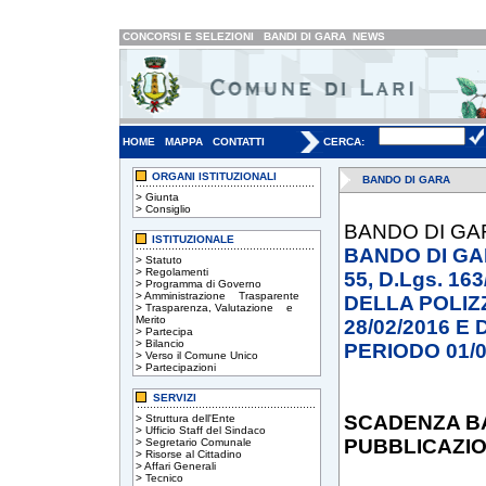
CONCORSI E SELEZIONI
BANDI DI GARA
NEWS
HOME
MAPPA
CONTATTI
CERCA:
ORGANI ISTITUZIONALI
BANDO DI GARA
>
Giunta
>
Consiglio
BANDO DI G
ISTITUZIONALE
BANDO DI GA
>
Statuto
>
Regolamenti
55, D.Lgs. 16
>
Programma di Governo
>
Amministrazione Trasparente
DELLA POLIZZ
>
Trasparenza, Valutazione e
Merito
28/02/2016 E
>
Partecipa
>
Bilancio
PERIODO 01/05
>
Verso il Comune Unico
>
Partecipazioni
SERVIZI
SCADENZA B
>
Struttura dell'Ente
>
Ufficio Staff del Sindaco
PUBBLICAZIO
>
Segretario Comunale
>
Risorse al Cittadino
>
Affari Generali
>
Tecnico