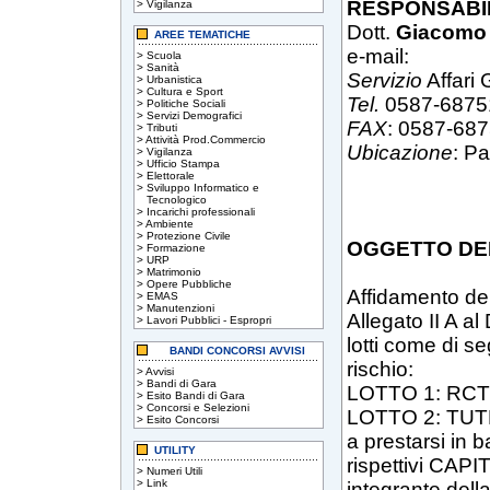
RESPONSABI
>
Vigilanza
Dott.
Giacomo 
AREE TEMATICHE
e-mail:
>
Scuola
>
Sanità
Servizio
Affari 
>
Urbanistica
>
Cultura e Sport
Tel.
0587-6875
>
Politiche Sociali
>
Servizi Demografici
FAX
: 0587-68
>
Tributi
>
Attività Prod.Commercio
Ubicazione
: P
>
Vigilanza
>
Ufficio Stampa
>
Elettorale
>
Sviluppo Informatico e
Tecnologico
>
Incarichi professionali
>
Ambiente
>
Protezione Civile
OGGETTO DEL
>
Formazione
>
URP
>
Matrimonio
>
Opere Pubbliche
Affidamento dei
>
EMAS
>
Manutenzioni
Allegato II A al 
>
Lavori Pubblici - Espropri
lotti come di se
BANDI CONCORSI AVVISI
rischio:
>
Avvisi
>
Bandi di Gara
LOTTO 1: RCT
>
Esito Bandi di Gara
>
Concorsi e Selezioni
LOTTO 2: TUT
>
Esito Concorsi
a prestarsi in b
UTILITY
rispettivi CAP
>
Numeri Utili
>
Link
integrante del