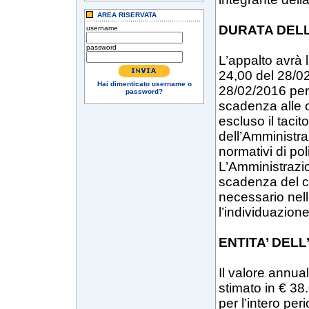
AREA RISERVATA
DURATA DEL
username
password
L’appalto avrà 
24,00 del 28/0
Hai dimenticato username o
28/02/2016 per
password?
scadenza alle 
escluso il tacit
dell’Amministra
normativi di pol
L’Amministrazion
scadenza del co
necessario nel
l’individuazion
ENTITA’ DEL
Il valore annuale
stimato in € 3
per l’intero pe