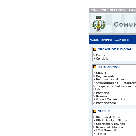
CONCORSI E SELEZIONI
BAND
HOME
MAPPA
CONTATTI
ORGANI ISTITUZIONALI
>
Giunta
>
Consiglio
ISTITUZIONALE
>
Statuto
>
Regolamenti
>
Programma di Governo
>
Amministrazione Trasparen
>
Trasparenza, Valutazione 
Merito
>
Partecipa
>
Bilancio
>
Verso il Comune Unico
>
Partecipazioni
SERVIZI
>
Struttura dell'Ente
>
Ufficio Staff del Sindaco
>
Segretario Comunale
>
Risorse al Cittadino
>
Affari Generali
>
Tecnico