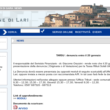
I DI GARA
NEWS
CERCA:
SERVIZI ON LINE
RICETTIVITÀ
EVENTI
NEWS
TARSU : denuncia entro il 20 gennaio
Il responsabile del Serivizio Finanziario - dr. Giacomo Orazzini - rende noto che il 20 
presentazione della denuncia ( Originaria o di Variazione) per la Tassa Rifiuti Solidi Ur
te
e
La Denuncia dovrà essere presentata (su appositi moduli di seguito scaricabili) all’Uff
Lari, oppure inviata a mezzo posta con raccomandata A/R. In tal caso farà fede la da
Ulteriori informazioni nell'avviso allegato oppure presso l'Ufficio Tributi - sede comuna
9,30 – 12,30; 15,30 – 17,30, Giovedì 15,30 – 17,30; Venerdì 9,30 – 12,30.
Telefono: 0587 687520 - 687513
Link di approfondimento
:
>>
MODULI
Documento da scaricare
:
AVVISO