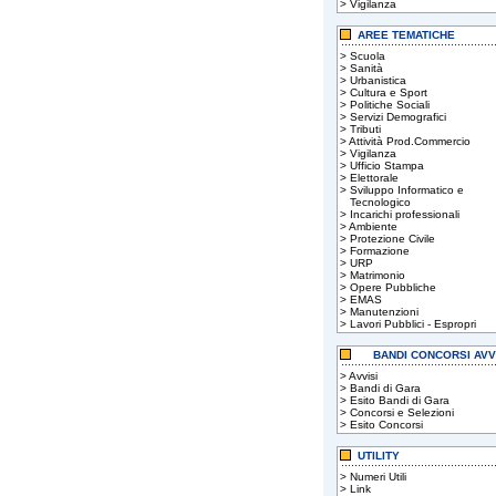
>
Vigilanza
AREE TEMATICHE
>
Scuola
>
Sanità
>
Urbanistica
>
Cultura e Sport
>
Politiche Sociali
>
Servizi Demografici
>
Tributi
>
Attività Prod.Commercio
>
Vigilanza
>
Ufficio Stampa
>
Elettorale
>
Sviluppo Informatico e
Tecnologico
>
Incarichi professionali
>
Ambiente
>
Protezione Civile
>
Formazione
>
URP
>
Matrimonio
>
Opere Pubbliche
>
EMAS
>
Manutenzioni
>
Lavori Pubblici - Espropri
BANDI CONCORSI AVV
>
Avvisi
>
Bandi di Gara
>
Esito Bandi di Gara
>
Concorsi e Selezioni
>
Esito Concorsi
UTILITY
>
Numeri Utili
>
Link