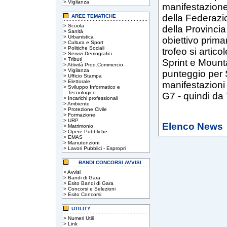
>
Vigilanza
manifestazione
della Federazio
AREE TEMATICHE
>
Scuola
della Provinci
>
Sanità
>
Urbanistica
obiettivo prima
>
Cultura e Sport
>
Politiche Sociali
trofeo si artico
>
Servizi Demografici
>
Tributi
Sprint e Mount
>
Attività Prod.Commercio
>
Vigilanza
punteggio per S
>
Ufficio Stampa
>
Elettorale
manifestazioni 
>
Sviluppo Informatico e
Tecnologico
G7 - quindi da 
>
Incarichi professionali
>
Ambiente
>
Protezione Civile
>
Formazione
>
URP
Elenco News
>
Matrimonio
>
Opere Pubbliche
>
EMAS
>
Manutenzioni
>
Lavori Pubblici - Espropri
BANDI CONCORSI AVVISI
>
Avvisi
>
Bandi di Gara
>
Esito Bandi di Gara
>
Concorsi e Selezioni
>
Esito Concorsi
UTILITY
>
Numeri Utili
>
Link