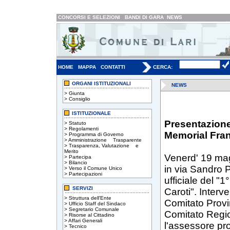
CONCORSI E SELEZIONI
BANDI DI GARA
NEWS
HOME
MAPPA
CONTATTI
CERCA:
ORGANI ISTITUZIONALI
NEWS
>
Giunta
>
Consiglio
ISTITUZIONALE
Presentazione 
>
Statuto
>
Regolamenti
Memorial Fran
>
Programma di Governo
>
Amministrazione Trasparente
>
Trasparenza, Valutazione e
Merito
Venerd' 19 mag
>
Partecipa
>
Bilancio
in via Sandro P
>
Verso il Comune Unico
>
Partecipazioni
ufficiale del "
SERVIZI
Caroti". Interv
>
Struttura dell'Ente
Comitato Provi
>
Ufficio Staff del Sindaco
>
Segretario Comunale
Comitato Region
>
Risorse al Cittadino
>
Affari Generali
l'assessore pr
>
Tecnico