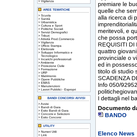
>
Vigilanza
premiare le buo
quelle che semb
AREE TEMATICHE
>
Scuola
alla ricerca di 
>
Sanità
>
Urbanistica
imprenditoriali
>
Cultura e Sport
>
Politiche Sociali
meritevoli, e q
>
Servizi Demografici
>
Tributi
che possa porta
>
Attività Prod.Commercio
>
Vigilanza
REQUISITI DI 
>
Ufficio Stampa
>
Elettorale
quattro giovani 
>
Sviluppo Informatico e
Tecnologico
provinciale o vi
>
Incarichi professionali
>
Ambiente
ed in possesso
>
Protezione Civile
>
Formazione
titolo di studio
>
URP
>
Matrimonio
SCADENZA DEL
>
Opere Pubbliche
>
EMAS
Info 050/929528
>
Manutenzioni
>
Lavori Pubblici - Espropri
politichegiovan
I dettagli nel 
BANDI CONCORSI AVVISI
>
Avvisi
Documento da
>
Bandi di Gara
>
Esito Bandi di Gara
BANDO
>
Concorsi e Selezioni
>
Esito Concorsi
UTILITY
>
Numeri Utili
Elenco News
>
Link