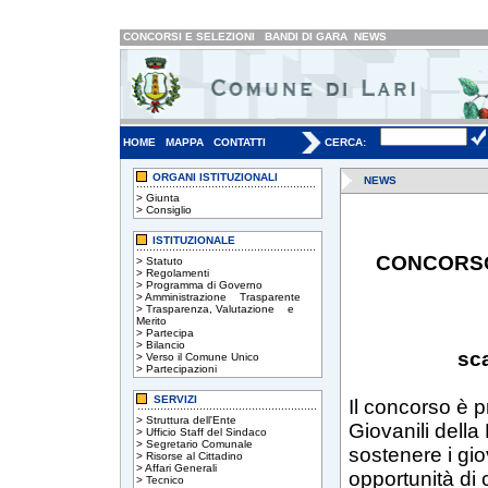
CONCORSI E SELEZIONI
BANDI DI GARA
NEWS
HOME
MAPPA
CONTATTI
CERCA:
ORGANI ISTITUZIONALI
NEWS
>
Giunta
>
Consiglio
ISTITUZIONALE
CONCORSO
>
Statuto
>
Regolamenti
>
Programma di Governo
>
Amministrazione Trasparente
>
Trasparenza, Valutazione e
Merito
>
Partecipa
>
Bilancio
sc
>
Verso il Comune Unico
>
Partecipazioni
SERVIZI
Il concorso è p
>
Struttura dell'Ente
Giovanili della
>
Ufficio Staff del Sindaco
>
Segretario Comunale
sostenere i gi
>
Risorse al Cittadino
>
Affari Generali
opportunità di 
>
Tecnico